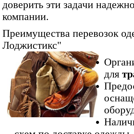
доверить эти задачи надежн
компании.
Преимущества перевозок од
Лоджистикс"
Орган
для
тр
Предо
оснащ
обору
Налич
схем по доставке одежды.