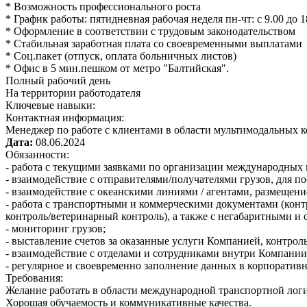
* Возможность профессионального роста
* График работы: пятидневная рабочая неделя пн-чт: с 9.00 до 18
* Оформление в соответствии с трудовым законодательством
* Стабильная заработная плата со своевременными выплатами
* Соц.пакет (отпуск, оплата больничных листов)
* Офис в 5 мин.пешком от метро "Балтийская".
Полный рабочий день
На территории работодателя
Ключевые навыки:
Контактная информация:
Менеджер по работе с клиентами в области мультимодальных к
Дата:
08.06.2024
Обязанности:
- работа с текущими заявками по организации международных 
- взаимодействие с отправителями/получателями грузов, для 
- взаимодействие с океанскими линиями / агентами, размещени
- работа с транспортными и коммерческими документами (кон
контроль/ветеринарный контроль), а также с негабаритными и
- мониторинг грузов;
- выставление счетов за оказанные услуги Компанией, контрол
- взаимодействие с отделами и сотрудниками внутри Компании
- регулярное и своевременно заполнение данных в корпорати
Требования:
Желание работать в области международной транспортной лог
Хорошая обучаемость и коммуникативные качества.