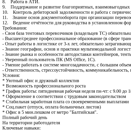
8. Работа в АТИ.
9. Поддержание и развитие благоприятных, взаимовыгодных 
10. Контроль дебиторской задолженности и работа с первичн
11. Знание основ документооборота при организации перевоз
12. Ведение отчётности для руководства в установленном фор
Требования:
- Своя база тентовых перевозчиков (владельцев ТС) обязательна
- Высшее/среднее профессиональное образование (в сфере тра
- Опыт работы в логистике от 3-х лет, обязательно затрагива
- Знание географии, основ и практики мультимодальной логис
- Знание рынка и особенности автодоставки контейнеров, тенты
- Уверенный пользователь ПК (MS Office, 1С).
- Умение работать в системе многозадачности, с большим объ
- Ответственность, стрессоустойчивость, коммуникабельность, 
Условия:
* Уютный офис и дружный коллектив
* Возможность профессионального роста
* График работы: пятидневная рабочая неделя пн-чт: с 9.00 до 18
* Оформление в соответствии с трудовым законодательством
* Стабильная заработная плата со своевременными выплатами
* Соц.пакет (отпуск, оплата больничных листов)
* Офис в 5 мин.пешком от метро "Балтийская".
Полный рабочий день
На территории работодателя
Ключевые навыки: