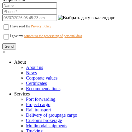
I have read the
Privacy Policy
I give my
consent to the processing of personal data
×
About
About us
News
Corporate values
Certificates
Recommendations
Services
Port forwarding
Project cargo
Rail transport
Delivery of groupage cargo
Сustoms brokerage
Multimodal shipments
Trucking