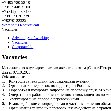
+7 495 780 58 18
+7 812 448 31 00
+7 (812) 448 31 00
+7 8617 676 239
+79270122325
Write to us
Request call
Vacancies
Advantages of working
Vacancies
Corporate blog
Vacancies
Менеджер по внутрироссийским автоперевозкам (Санкт-Петер
Дата:
07.10.2023
Обязанности:
1. Контроль за текущими погрузками/выгрузками.
2. Организации перевозок по территории России.
3. Обработка и котировка запросов на перевозку груза от клие
4. Оперативная работа по исполнению заявок клиентов до мо
5. Урегулирование споров с перевозчиками.
6. Взаимодействие с подрядчиками в части исполнения обязат
7. Организация тентовых перевозок, взаимодействие с транс