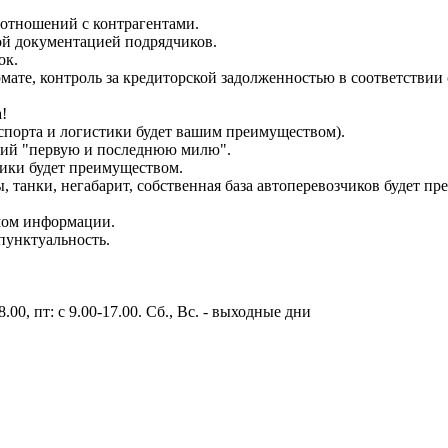
отношений с контрагентами.
ой документацией подрядчиков.
ок.
мате, контроль за кредиторской задолженностью в соответствии
!
нспорта и логистики будет вашим преимуществом).
ющий "первую и последнюю милю".
тики будет преимуществом.
, танки, негабарит, собственная база автоперевозчиков будет п
емом информации.
пунктуальность.
.00, пт: с 9.00-17.00. Сб., Вс. - выходные дни