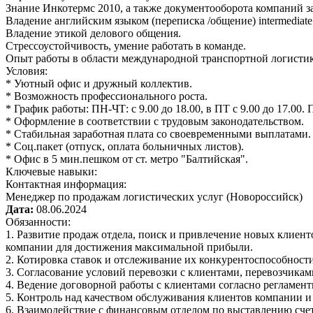
Знание Инкотермс 2010, а также документооборота компаний 
Владение английским языком (переписка /общение) intermediate
Владение этикой делового общения.
Стрессоустойчивость, умение работать в команде.
Опыт работы в области международной транспортной логистик
Условия:
* Уютный офис и дружный коллектив.
* Возможность профессионального роста.
* График работы: ПН-ЧТ: с 9.00 до 18.00, в ПТ с 9.00 до 17.00. 
* Оформление в соответствии с трудовым законодательством.
* Стабильная заработная плата со своевременными выплатами.
* Соц.пакет (отпуск, оплата больничных листов).
* Офис в 5 мин.пешком от ст. метро "Балтийская".
Ключевые навыки:
Контактная информация:
Менеджер по продажам логистических услуг (Новороссийск)
Дата:
08.06.2024
Обязанности:
1. Развитие продаж отдела, поиск и привлечение новых клиен
компании для достижения максимальной прибыли.
2. Котировка ставок и отслеживание их конкурентоспособности
3. Согласование условий перевозки с клиентами, перевозчика
4. Ведение договорной работы с клиентами согласно регламе
5. Контроль над качеством обслуживания клиентов компании 
6. Взаимодействие с финансовым отделом по выставлению счет