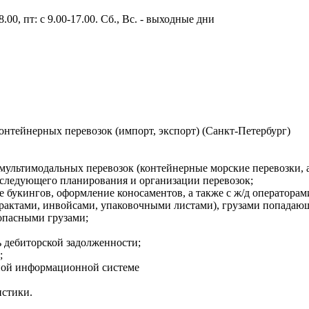
.00, пт: с 9.00-17.00. Сб., Вс. - выходные дни
онтейнерных перевозок (импорт, экспорт) (Санкт-Петербург)
мультимодальных перевозок (контейнерные морские перевозки, а
последующего планирования и организации перевозок;
е букингов, оформление коносаментов, а также с ж/д оператора
трактами, инвойсами, упаковочными листами), грузами попада
 опасными грузами;
ь дебиторской задолженности;
;
вной информационной системе
истики.