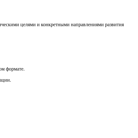
егическими целями и конкретными направлениями развития
ом формате.
ации.